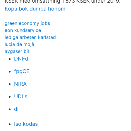
KSEK med omsättning 1 873 KSEK under 2019.
Köpa bok dumpa honom
green economy jobs
eon kundservice
lediga arbeten karlstad
lucia de mojà
avgaser bil
DNFd
fpgCE
NIRA
UDLs
di
Iso kodas