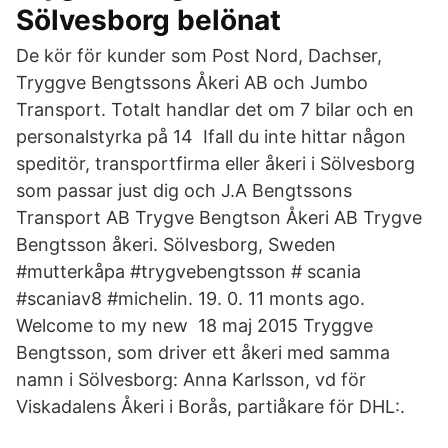
Sölvesborg belönat
De kör för kunder som Post Nord, Dachser,
Tryggve Bengtssons Åkeri AB och Jumbo
Transport. Totalt handlar det om 7 bilar och en
personalstyrka på 14 Ifall du inte hittar någon
speditör, transportfirma eller åkeri i Sölvesborg
som passar just dig och J.A Bengtssons
Transport AB Trygve Bengtson Åkeri AB Trygve
Bengtsson åkeri. Sölvesborg, Sweden
#mutterkåpa #trygvebengtsson # scania
#scaniav8 #michelin. 19. 0. 11 monts ago.
Welcome to my new 18 maj 2015 Tryggve
Bengtsson, som driver ett åkeri med samma
namn i Sölvesborg: Anna Karlsson, vd för
Viskadalens Åkeri i Borås, partiåkare för DHL:.