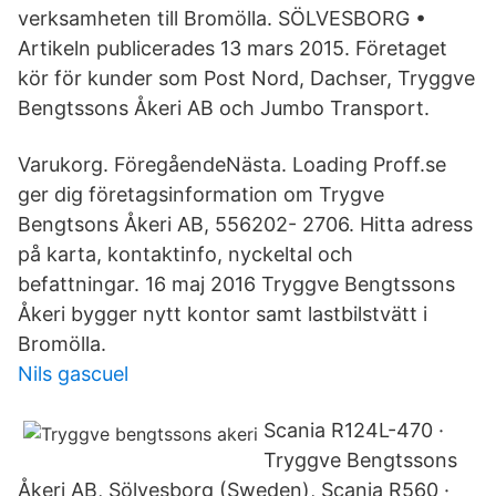
verksamheten till Bromölla. SÖLVESBORG •
Artikeln publicerades 13 mars 2015. Företaget
kör för kunder som Post Nord, Dachser, Tryggve
Bengtssons Åkeri AB och Jumbo Transport.
Varukorg. FöregåendeNästa. Loading Proff.se
ger dig företagsinformation om Trygve
Bengtsons Åkeri AB, 556202- 2706. Hitta adress
på karta, kontaktinfo, nyckeltal och
befattningar. 16 maj 2016 Tryggve Bengtssons
Åkeri bygger nytt kontor samt lastbilstvätt i
Bromölla.
Nils gascuel
Scania R124L-470 ·
Tryggve Bengtssons
Åkeri AB, Sölvesborg (Sweden), Scania R560 ·